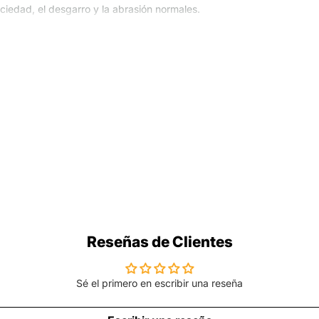
iedad, el desgarro y la abrasión normales.
l teléfono de caídas y golpes.El diseño de
muy adecuado para usted.
Reseñas de Clientes
Sé el primero en escribir una reseña