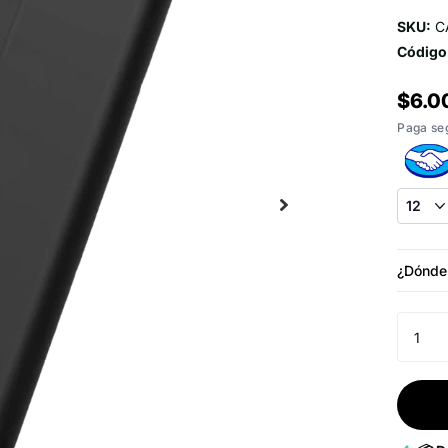
SKU:
C
Código
$6.0
Paga se
¿Dónde 
Techno
Caupol
+5695
🚀 