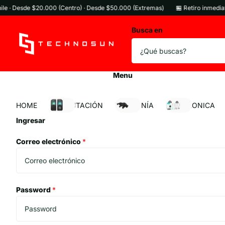
 Desde $20.000 (Centro) · Desde $50.000 (Extremas)
🏪 Retiro inmediato en t
Busca en
Menu
HOME
COMPUTACIÓN
TELEFONÍA
ELECTRONICA
Ingresar
Correo electrónico
*
Password
*