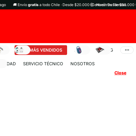
🚚 Envío
gratis
a todo Chile · Desde $20.000 (Centro) · Desde $50.000 (Ext
Nuestras Tiendas
DES
LOS MÁS VENDIDOS
AUDIO
GAMING
URIDAD
SERVICIO TÉCNICO
NOSOTROS
Close