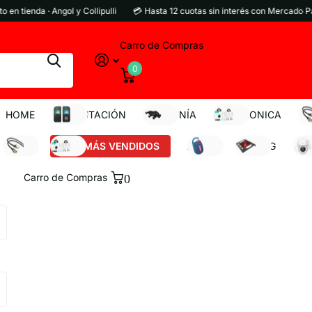
ienda · Angol y Collipulli
💳 Hasta 12 cuotas sin interés con Mercado Pago
Carro de Compras
0
HOME
COMPUTACIÓN
TELEFONÍA
ELECTRONICA
RE
REDES
LOS MÁS VENDIDOS
AUDIO
GAMING
SEG
Carro de Compras
0