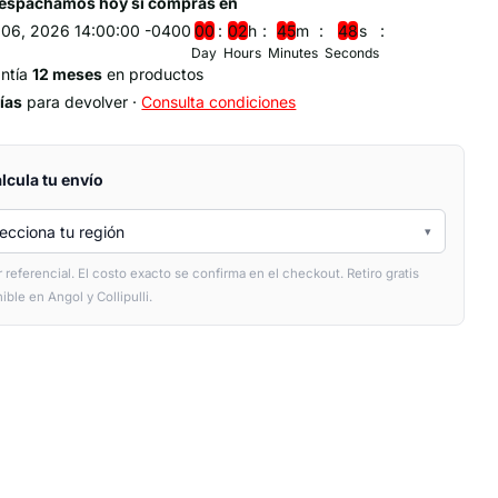
Despachamos hoy si compras en
 06, 2026 14:00:00 -0400
0
0
0
2
h
4
5
m
4
7
s
Day
Hours
Minutes
Seconds
ntía
12 meses
en productos
ías
para devolver ·
Consulta condiciones
lcula tu envío
ecciona tu región
▾
r referencial. El costo exacto se confirma en el checkout. Retiro gratis
ible en Angol y Collipulli.