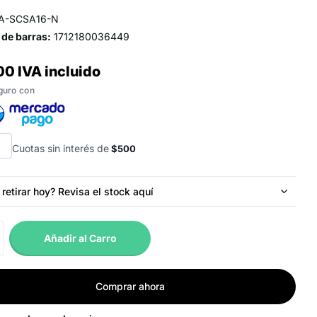
A-SCSA16-N
 de barras:
1712180036449
00 IVA incluido
guro con
Cuotas sin interés de
$500
retirar hoy? Revisa el stock aquí
sun Angol
🔥 ¡Últimas unidades!
icán 341, D, 4650881 Angol AR, Chile
2 Unidades
Añadir al Carro
2063245
¡Despachamos rápido! Envíos en 24-48 horas a todo Chile.
Comprar ahora