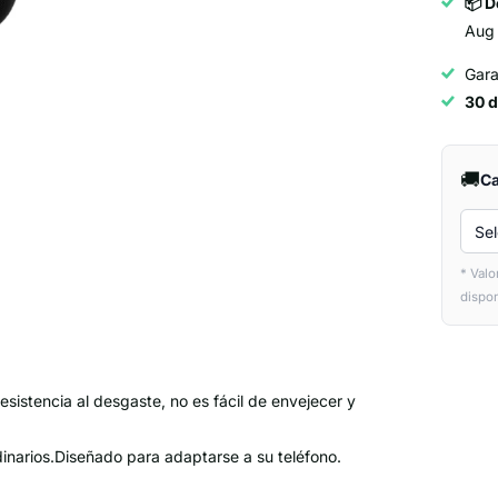
📦 
Aug
Gara
30 d
🚚
Ca
Sel
* Valo
dispon
resistencia al desgaste, no es fácil de envejecer y
dinarios.Diseñado para adaptarse a su teléfono.